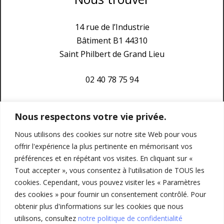
14 rue de l’Industrie
Bâtiment B1 44310
Saint Philbert de Grand Lieu
02 40 78 75 94
cmm@laposte.net
Nous respectons votre vie privée.
Nous utilisons des cookies sur notre site Web pour vous
offrir l'expérience la plus pertinente en mémorisant vos
Liens utiles
préférences et en répétant vos visites. En cliquant sur «
Accueil
Tout accepter », vous consentez à l'utilisation de TOUS les
cookies. Cependant, vous pouvez visiter les « Paramètres
Portes/Portails/Fenêtres
des cookies » pour fournir un consentement contrôlé. Pour
Menuiserie/Charpente/Isolation
obtenir plus d'informations sur les cookies que nous
utilisons, consultez
notre politique de confidentialité
Réalisations